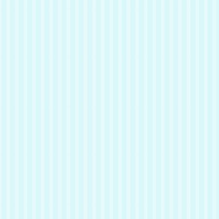
名前
チャイ
推定年齢
5歳
性別
オス
毛色
茶白
肉球の色
ピンク
性格
茶色のトラ柄白色のチャシロ柄
で、カインの子どものチャイく
ん。