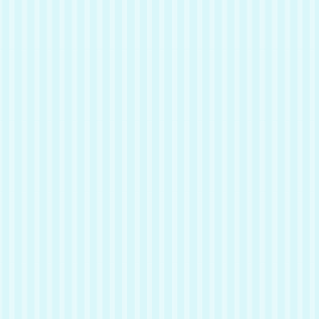
まだまだ臆病なところもあるけれ
ど、少しずつ慣れてきています♪
おもちゃで遊ぶのがとっても大好
きなので、遊ぶ姿に癒されること
間違いなし(^-^)
たくさん遊んであげてください♪