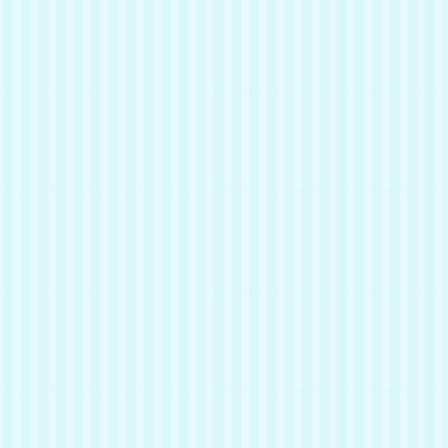
名前
ミネ
推定年齢
0歳
性別
オス
毛色
白キジ
肉球の色
ピンク
性格
ミネちゃんはおやつが大好きでか
わいい声でアピールしてきます。
少し怖がりですがだんだん触って