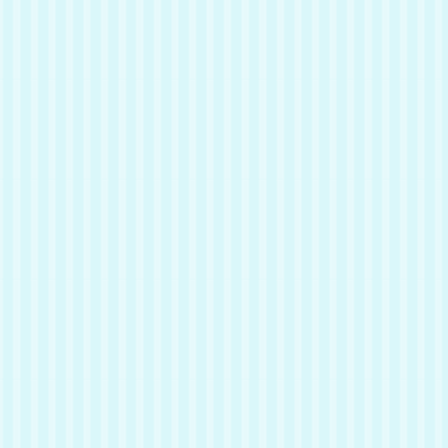
名前
アタリ
推定年齢
1歳
性別
メス
毛色
キジ白
肉球の色
ピンク
性格
アタリちゃんは好奇心旺盛な女の
子！部屋のあちこちを探検するの
が好きで、たまに思いのよらない